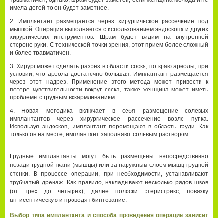
имела детей то он будет заметнее.
Имплантант размещается через хирургическое рассечение под
мышкой. Операция выполняется с использованием эндоскопа и других
хирургических инструментов. Шрам будет видим на внутренней
стороне руки. С технической точки зрения, этот прием более сложный
и более травматичен.
Хирург может сделать разрез в области соска, по краю ареолы, при
условии, что ареола достаточно большая. Имплантант размещается
через этот надрез. Применение этого метода может привести к
потере чувствительности вокруг соска, также женщина может иметь
проблемы с грудным вскармливанием.
Новая методика включает в себя размещение солевых
имплантантов через хирургическое рассечение возле пупка.
Используя эндоскоп, имплантант перемещают в область груди. Как
только он на месте, имплантант заполняют солевым раствором.
Грудные имплантанты
могут быть размещены непосредственно
позади грудной ткани (мышцы) или за наружным слоем мышц грудной
стенки. В процессе операции, при необходимости, устанавливают
трубчатый дренаж. Как правило, накладывают несколько рядов швов
(от трех до четырех), далее полоски стеристрикс, повязку
антисептическую и проводят бинтование.
Выбор типа имплантанта и способа проведения операции зависит