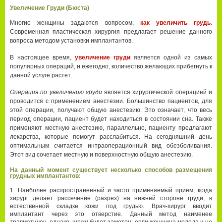
Увеличение Груди (Бюста)
Многие женщины задаются вопросом,
как увеличить грудь
.
Современная пластическая хирургия предлагает решение данного
вопроса методом установки имплантантов.
В настоящее время,
увеличение груди
является одной из самых
популярных операций, и ежегодно, количество желающих прибегнуть к
данной услуге растет.
Операция по увеличению груди
является хирургической операцией и
проводится с применением анестезии. Большинство пациентов, для
этой операции, получают общую анестезию. Это означает, что весь
период операции, пациент будет находиться в состоянии сна. Также
применяют местную анестезию, параллельно, пациенту предлагают
лекарства, которые помогут расслабиться. На сегодняшний день
оптимальным считается интраоперационный вид обезболивания.
Этот вид сочетает местную и поверхностную общую анестезию.
На данный момент существует несколько способов размещения
грудных имплантантов:
Наиболее распространенный и часто применяемый прием, когда
хирург делает рассечение (разрез) на нижней стороне груди, в
естественной складке кожи под грудью. Врач-хирург вводит
имплантант через это отверстие. Данный метод наименее
травматичен, однако, шрам будет заметен, если женщина молода и не