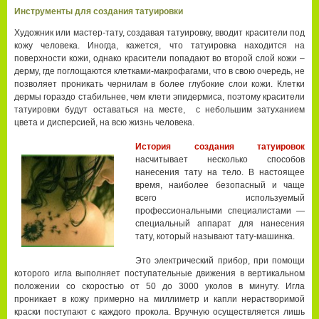
Инструменты для создания татуировки
Художник или мастер-тату, создавая татуировку, вводит красители под
кожу человека. Иногда, кажется, что татуировка находится на
поверхности кожи, однако красители попадают во второй слой кожи –
дерму, где поглощаются клетками-макрофагами, что в свою очередь, не
позволяет проникать чернилам в более глубокие слои кожи. Клетки
дермы гораздо стабильнее, чем клети эпидермиса, поэтому красители
татуировки будут оставаться на месте, с небольшим затуханием
цвета и дисперсией, на всю жизнь человека.
История создания татуировок
насчитывает несколько способов
нанесения тату на тело. В настоящее
время, наиболее безопасный и чаще
всего используемый
профессиональными специалистами —
специальный аппарат для нанесения
тату, который называют тату-машинка.
Это электрический прибор, при помощи
которого игла выполняет поступательные движения в вертикальном
положении со скоростью от 50 до 3000 уколов в минуту. Игла
проникает в кожу примерно на миллиметр и капли нерастворимой
краски поступают с каждого прокола. Вручную осуществляется лишь