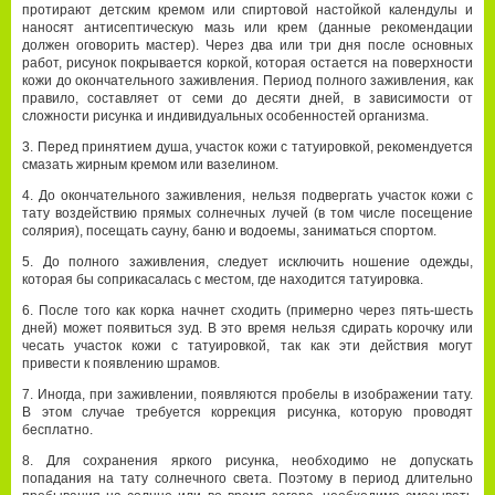
протирают детским кремом или спиртовой настойкой календулы и
наносят антисептическую мазь или крем (данные рекомендации
должен оговорить мастер). Через два или три дня после основных
работ, рисунок покрывается коркой, которая остается на поверхности
кожи до окончательного заживления. Период полного заживления, как
правило, составляет от семи до десяти дней, в зависимости от
сложности рисунка и индивидуальных особенностей организма.
Перед принятием душа, участок кожи с татуировкой, рекомендуется
смазать жирным кремом или вазелином.
До окончательного заживления, нельзя подвергать участок кожи с
тату воздействию прямых солнечных лучей (в том числе посещение
солярия), посещать сауну, баню и водоемы, заниматься спортом.
До полного заживления, следует исключить ношение одежды,
которая бы соприкасалась с местом, где находится татуировка.
После того как корка начнет сходить (примерно через пять-шесть
дней) может появиться зуд. В это время нельзя сдирать корочку или
чесать участок кожи с татуировкой, так как эти действия могут
привести к появлению шрамов.
Иногда, при заживлении, появляются пробелы в изображении тату.
В этом случае требуется коррекция рисунка, которую проводят
бесплатно.
Для сохранения яркого рисунка, необходимо не допускать
попадания на тату солнечного света. Поэтому в период длительно