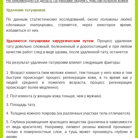
Не рекомендуется делать татуировки людям с чувствительной кожей
.
Удаление татуировок
По данным статистических исследований,
около половины людей
сделавших татуировки
, стремятся, через некоторое время,
избавиться от них.
Удаляются татуировки хирургическим путем
. Процесс удаления
тату довольно сложный, болезненный и дорогостоящий и при любом
качестве работ след в виде шрама, после удаленной тату, останется.
На результат удаления татуировки влияют следующие факторы:
Возраст клиента (чем моложе клиент, тем тоньше у него кожа и тем
быстрее происходит процесс регенерации кожи, в то время как у
людей среднего и пожилого возраста, процесс регенерации
происходит более медленно).
Пол клиента (у женщин кожа тоньше, чем у мужчин).
Площадь тату.
Толщина кожного покрова (на различных участках тела отличается).
Глубина размещения красящего вещества (различна в зависимости
от вида красителя). Например, пигмент резины жженой проникает
только в поверхностные слои, а тушь может проникнуть глубоко в
дерму.