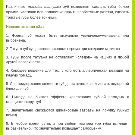
Различные
методы татуажа губ
позволяют сделать губы более
яркими, частично или полностью скрыть проблемные участки, сделать
толстые губы более тонкими.
Несколько слов «За»
Форма губ может быть визуально увеличена/уменьшена или
выровнена.
Татуаж губ существенно экономит время при создании макияжа.
Губы после татуажа не оставляют «следов» на чашках и любой
другой поверхности.
Хорошее решение для тех, у кого есть аллергическая реакция на
губную помаду.
Для поддержания свежести губ достаточно использовать недорогой
блеск для губ.
Никогда не бывает эффекта «растекания губной помады» в
морщинки вокруг губ.
Значительно снижаются финансовые затраты на покупку губных
помад.
В любое время суток и при любой температуре губы выглядят
выразительно, что значительно повышает самооценку.