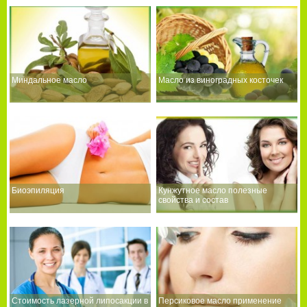
Миндальное масло
Масло из виноградных косточек
Биоэпиляция
Кунжутное масло полезные
свойства и состав
Стоимость лазерной липосакции в
Персиковое масло применение