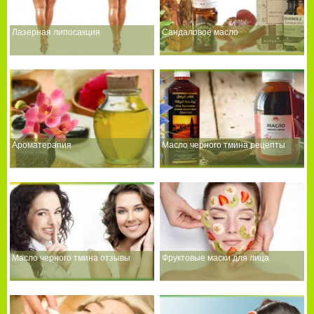
Лазерная липосакция
Сандаловое масло
Ароматерапия
Масло черного тмина рецепты
Масло черного тмина отзывы
Фруктовые маски для лица