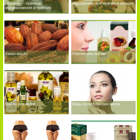
Перхоть — причины
Афродизиак для мужчин и женщин
возникновения и лечение
Какао-масло
Персиковое масло
Масла для волос
Виды косметических масок