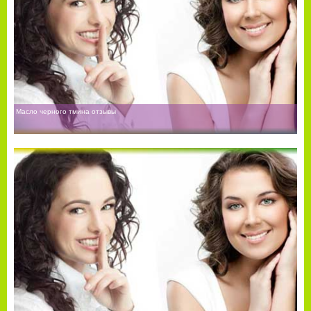
Масло черного тмина отзывы