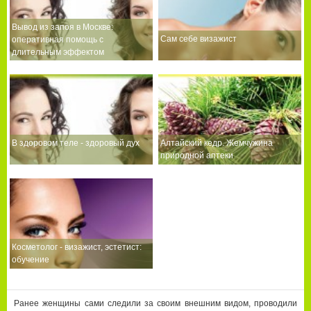
Вывод из запоя в Москве:
Сам себе визажист
оперативная помощь с
длительным эффектом
В здоровом теле - здоровый дух
Алтайский кедр. Жемчужина
природной аптеки
Косметолог - визажист, эстетист:
обучение
Ранее женщины сами следили за своим внешним видом, проводили