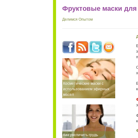
Фруктовые маски для
Делимся Опытом
Косметические маски с
использованием эфирных
к
масел
к
Как увеличить грудь