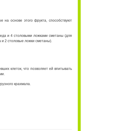
ые на основе этого фрукта, способствуют
меда и 4 столовыми ложками сметаны (для
 и 2 столовые ложки сметаны).
евших клеток, что позволяет ей впитывать
ми.
урузного крахмала.