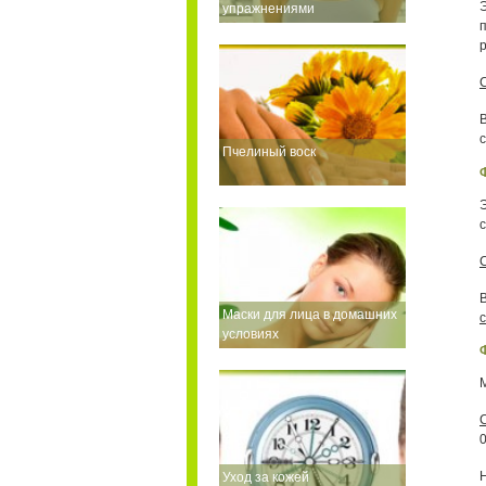
упражнениями
Пчелиный воск
Маски для лица в домашних
условиях
0
Уход за кожей