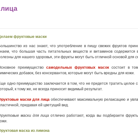
 лица
Делаем фруктовые маски
Большинство из нас знают, что употребление в пищу свежих фруктов прин
знаем, что большая часть питательных веществ и витаминов содержится в
полезны для нашего здоровья, эти фрукты могут быть отличной основой для
с
Основное преимущество
самодельных фруктовых масок
состоит в том
химических добавок, без консервантов, которые могут быть вредны для кожи.
Еще одно преимущество заключается в том, что не придется тратить целое с
оторый, к тому же, не всегда приносит видимый результат.
Фруктовые маски для лица
обеспечивают максимальную релаксацию и увла
эластичной, придавая ей цветущий вид.
Фруктовые маски для лица
отлично работают, когда вы подбираете фрукт
ожи.
Фруктовая маска из лимона