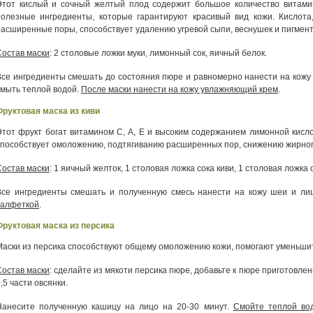
Этот кислый и сочный желтый плод содержит большое количество витамин
полезные ингредиенты, которые гарантируют красивый вид кожи. Кислота
расширенные поры, способствует удалению угревой сыпи, веснушек и пигмент
Состав маски
: 2 столовые ложки муки, лимонный сок, яичный белок.
Все ингредиенты смешать до состояния пюре и равномерно нанести на кожу 
смыть теплой водой.
После маски нанести на кожу увлажняющий крем
.
Фруктовая маска из киви
Этот фрукт богат витамином С, А, Е и высоким содержанием лимонной кисло
способствует омоложению, подтягиванию расширенных пор, снижению жирного
Состав маски
: 1 яичный желток, 1 столовая ложка сока киви, 1 столовая ложка 
Все ингредиенты смешать и полученную смесь нанести на кожу шеи и ли
салфеткой
.
Фруктовая маска из персика
Маски из персика способствуют общему омоложению кожи, помогают уменьшит
Состав маски
: сделайте из мякоти персика пюре, добавьте к пюре приготовлен
,5 части овсянки.
Нанесите полученную кашицу на лицо на 20-30 минут.
Смойте теплой во