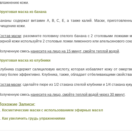
увлажнению кожи.
Фруктовая маска из банана
Бананы содержат витамин А, В, С, Е, а также калий. Маски, приготовленн
очищению кожи.
Состав маски
: разомните половину спелого банана с 2 столовыми ложками 
жирной кожи используйте 2 столовые ложки лимонного или апельсинового сока
Полученную смесь
нанесите на лицо на 15 минут, смойте теплой водой
.
Фруктовая маска из клубники
Клубника содержит салициловую кислоту, которая избавляет кожу от омертв
влагу более эффективно. Клубника, также, обладает отбеливающими свойства
Состав маски
: сделайте пюре из 1/2 стакана спелой клубники и 1/4 стакана кук
Полученную смесь
нанесите на лицо, смойте теплой водой через 30 минут
.
Похожие Записи:
Косметические маски с использованием эфирных масел
Как увеличить грудь упражнениями