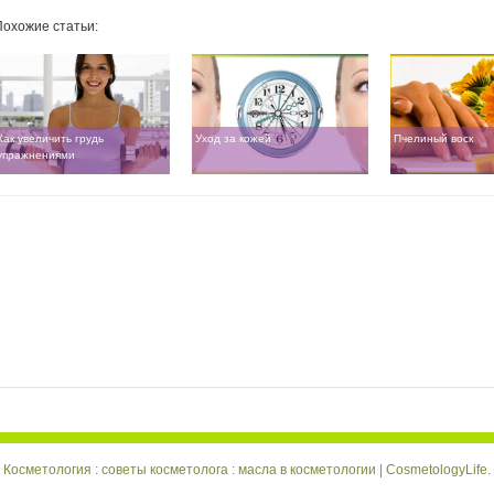
Похожие статьи:
Как увеличить грудь
Уход за кожей
Пчелиный воск
упражнениями
 Косметология : советы косметолога : масла в косметологии | CosmetologyLif